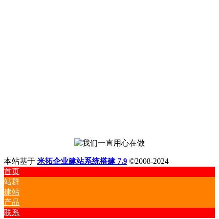
渠镇、北庄镇、新城子镇、石城镇
泉河街道、龙山街道、怀柔镇（地
区）、雁栖镇（地区）、庙城镇（地
怀柔
龙山
区）、北房镇、杨宋镇、桥梓镇、怀北
2123
区
街道
镇、汤河口镇、渤海镇、九渡河镇、琉
璃庙镇、宝山镇、长哨营满族乡、喇叭
沟门满族乡
百泉街道、香水园街道、儒林街道、延
庆镇、康庄镇、八达岭镇、永宁镇、旧
延庆
儒林
1994
县镇、张山营镇、四海镇、千家店镇、
区
街道
沈家营镇、大榆树镇、井庄镇、大庄科
乡、刘斌堡乡、香营乡、珍珠泉乡
本站基于
米拓企业建站系统搭建 7.9
©2008-2024
首页
站群
建站
产品
联系