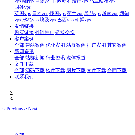
vps
绵阳vps
张家口vps
呼和浩特vps
乌兰察布vps
国外vps
英国vps
日本vps
俄国vps
荷兰vps
希腊vps
越南vps
缅甸
vps
冰岛vps
埃及vps
巴西vps
朝鲜vps
友情链接
购买链接
外链推广
链接交换
客户案例
全部
建站案例
优化案例
站群案例
推广案例
其它案例
新闻资讯
全部
站群新闻
行业资讯
媒体报道
文件下载
全部
源码下载
软件下载
图片下载
文件下载
合同下载
联系我们
<
Previous
>
Next