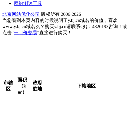
网站测速工具
北京网站优化公司
版权所有 2006-2026
当您看到本页内容的时候说明了y.bj.cn域名的价值，喜欢
www.y.bj.cn域名么？购买y.bj.cn请联系QQ：4826193咨询！或
点击“
一口价交易
”直接进行购买！
行政区划详情，截至2023年，北京市共辖16个市辖区，分
别是东城区、西城区、朝阳区、丰台区、石景山区、海淀区、
顺义区、通州区、大兴区、房山区、门头沟区、昌平区、平谷
区、密云区、怀柔区、延庆区。北京市人民政府驻通州区运河
东大街57号。
面积
市辖
政府
（k
下辖地区
区
驻地
㎡）
东华门街道、景山街道、交道口街道、
安定门街道、北新桥街道、东四街道、
东城
景山
朝阳门街道、建国门街道、东直门街
41.84
区
街道
道、和平里街道、前门街道、崇文门外
街道、东花市街道、龙潭街道、 体育馆
路街道、天坛街道、永定门外街道