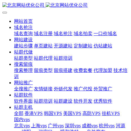
网站首页
域名抢注
域名查询
域名注册
域名抢注
域名拍卖
一口价域名
网站建设
建站步骤
单页建站
开源建站
定制建站
仿站建站
站群代做
站群类型
站群代理
站群培训
搜索留痕
搜索整理
留痕类型
留痕搭建
收费套餐
代理加盟
技术培
训
网站推广
全搜推广
友情链接
外链代发
推广代投
外贸推广
站群软件
软件界面
站群培训
站群建设
软件开发
优秀软件
站群主机
全部
香港VPS
韩国VPS
美国VPS
高防VPS
挂机VPS
国内vps
北京vps
上海vps
广州vps
深圳vps
成都vps
杭州vps
河源