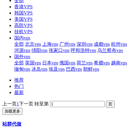
全部
香港VPS
韩国VPS
美国VPS
高防VPS
挂机VPS
国内vps
全部
北京vps
上海vps
广州vps
深圳vps
成都vps
杭州vps
河源vps
绵阳vps
张家口vps
呼和浩特vps
乌兰察布vps
国外vps
全部
英国vps
日本vps
俄国vps
荷兰vps
希腊vps
越南vps
缅甸vps
冰岛vps
埃及vps
巴西vps
朝鲜vps
推荐
热门
最新
上一页
1
下一页
转至第
加载更多
站群代做