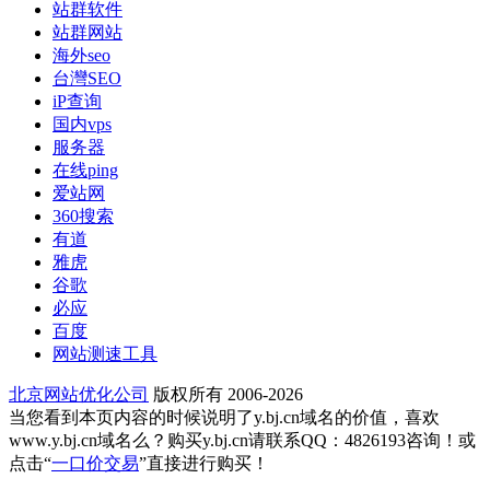
站群软件
站群网站
海外seo
台灣SEO
iP查询
国内vps
服务器
在线ping
爱站网
360搜索
有道
雅虎
谷歌
必应
百度
网站测速工具
北京网站优化公司
版权所有 2006-2026
当您看到本页内容的时候说明了y.bj.cn域名的价值，喜欢
www.y.bj.cn域名么？购买y.bj.cn请联系QQ：4826193咨询！或
点击“
一口价交易
”直接进行购买！