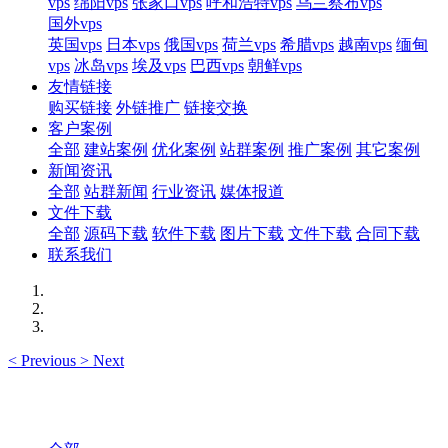
vps
绵阳vps
张家口vps
呼和浩特vps
乌兰察布vps
国外vps
英国vps
日本vps
俄国vps
荷兰vps
希腊vps
越南vps
缅甸
vps
冰岛vps
埃及vps
巴西vps
朝鲜vps
友情链接
购买链接
外链推广
链接交换
客户案例
全部
建站案例
优化案例
站群案例
推广案例
其它案例
新闻资讯
全部
站群新闻
行业资讯
媒体报道
文件下载
全部
源码下载
软件下载
图片下载
文件下载
合同下载
联系我们
<
Previous
>
Next