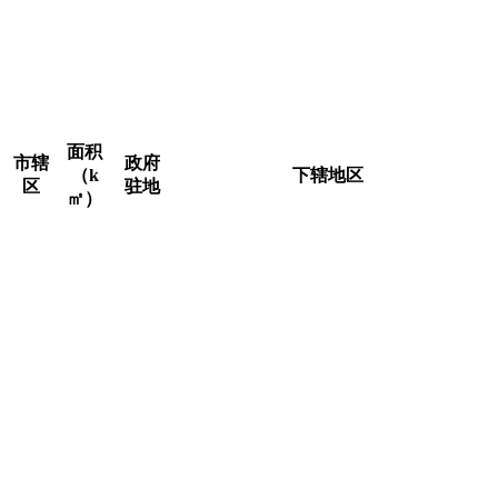
行政区划详情，截至2023年，北京市共辖16个市辖区，分
别是东城区、西城区、朝阳区、丰台区、石景山区、海淀区、
顺义区、通州区、大兴区、房山区、门头沟区、昌平区、平谷
区、密云区、怀柔区、延庆区。北京市人民政府驻通州区运河
东大街57号。
面积
市辖
政府
（k
下辖地区
区
驻地
㎡）
东华门街道、景山街道、交道口街道、
安定门街道、北新桥街道、东四街道、
东城
景山
朝阳门街道、建国门街道、东直门街
41.84
区
街道
道、和平里街道、前门街道、崇文门外
街道、东花市街道、龙潭街道、 体育馆
路街道、天坛街道、永定门外街道
西长安街街道、新街口街道、月坛街
道、展览路街道、德胜街道、金融街街
金融
西城
道、什刹海街道、大栅栏街道、天桥街
街街
50.7
区
道、椿树街道、陶然亭街道、广安门内
道
街道、牛街街道、白纸坊街道、广安门
外街道