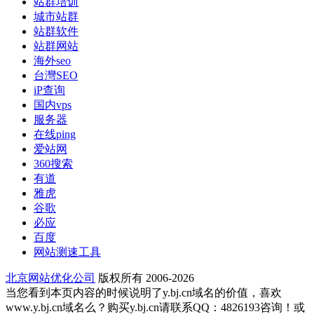
站群培训
城市站群
站群软件
站群网站
海外seo
台灣SEO
iP查询
国内vps
服务器
在线ping
爱站网
360搜索
有道
雅虎
谷歌
必应
百度
网站测速工具
北京网站优化公司
版权所有 2006-2026
当您看到本页内容的时候说明了y.bj.cn域名的价值，喜欢
www.y.bj.cn域名么？购买y.bj.cn请联系QQ：4826193咨询！或