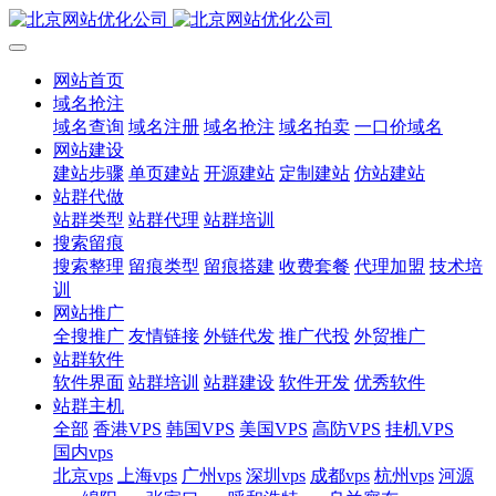
网站首页
域名抢注
域名查询
域名注册
域名抢注
域名拍卖
一口价域名
网站建设
建站步骤
单页建站
开源建站
定制建站
仿站建站
站群代做
站群类型
站群代理
站群培训
搜索留痕
搜索整理
留痕类型
留痕搭建
收费套餐
代理加盟
技术培
训
网站推广
全搜推广
友情链接
外链代发
推广代投
外贸推广
站群软件
软件界面
站群培训
站群建设
软件开发
优秀软件
站群主机
全部
香港VPS
韩国VPS
美国VPS
高防VPS
挂机VPS
国内vps
北京vps
上海vps
广州vps
深圳vps
成都vps
杭州vps
河源