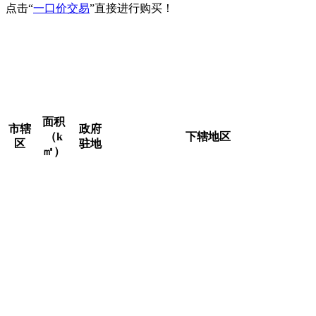
点击“
一口价交易
”直接进行购买！
行政区划详情，截至2023年，北京市共辖16个市辖区，分
别是东城区、西城区、朝阳区、丰台区、石景山区、海淀区、
顺义区、通州区、大兴区、房山区、门头沟区、昌平区、平谷
区、密云区、怀柔区、延庆区。北京市人民政府驻通州区运河
东大街57号。
面积
市辖
政府
（k
下辖地区
区
驻地
㎡）
东华门街道、景山街道、交道口街道、
安定门街道、北新桥街道、东四街道、
东城
景山
朝阳门街道、建国门街道、东直门街
41.84
区
街道
道、和平里街道、前门街道、崇文门外
街道、东花市街道、龙潭街道、 体育馆
路街道、天坛街道、永定门外街道
西长安街街道、新街口街道、月坛街
道、展览路街道、德胜街道、金融街街
金融
西城
道、什刹海街道、大栅栏街道、天桥街
街街
50.7
区
道、椿树街道、陶然亭街道、广安门内
道