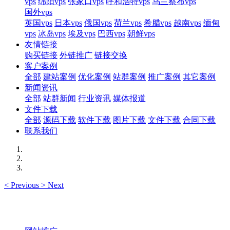
vps
绵阳vps
张家口vps
呼和浩特vps
乌兰察布vps
国外vps
英国vps
日本vps
俄国vps
荷兰vps
希腊vps
越南vps
缅甸
vps
冰岛vps
埃及vps
巴西vps
朝鲜vps
友情链接
购买链接
外链推广
链接交换
客户案例
全部
建站案例
优化案例
站群案例
推广案例
其它案例
新闻资讯
全部
站群新闻
行业资讯
媒体报道
文件下载
全部
源码下载
软件下载
图片下载
文件下载
合同下载
联系我们
<
Previous
>
Next