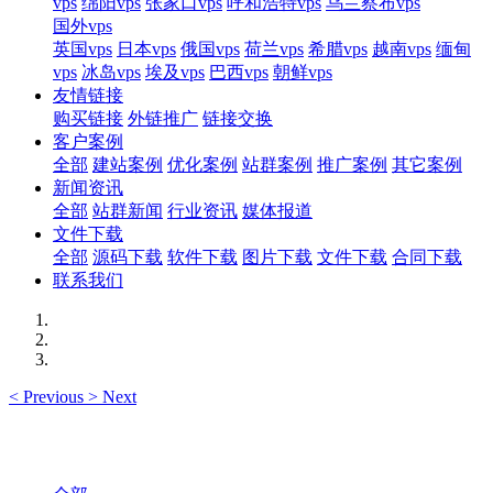
vps
绵阳vps
张家口vps
呼和浩特vps
乌兰察布vps
国外vps
英国vps
日本vps
俄国vps
荷兰vps
希腊vps
越南vps
缅甸
vps
冰岛vps
埃及vps
巴西vps
朝鲜vps
友情链接
购买链接
外链推广
链接交换
客户案例
全部
建站案例
优化案例
站群案例
推广案例
其它案例
新闻资讯
全部
站群新闻
行业资讯
媒体报道
文件下载
全部
源码下载
软件下载
图片下载
文件下载
合同下载
联系我们
<
Previous
>
Next