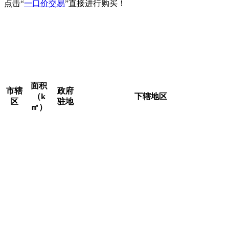
点击“
一口价交易
”直接进行购买！
行政区划详情，截至2023年，北京市共辖16个市辖区，分
别是东城区、西城区、朝阳区、丰台区、石景山区、海淀区、
顺义区、通州区、大兴区、房山区、门头沟区、昌平区、平谷
区、密云区、怀柔区、延庆区。北京市人民政府驻通州区运河
东大街57号。
面积
市辖
政府
（k
下辖地区
区
驻地
㎡）
东华门街道、景山街道、交道口街道、
安定门街道、北新桥街道、东四街道、
东城
景山
朝阳门街道、建国门街道、东直门街
41.84
区
街道
道、和平里街道、前门街道、崇文门外
街道、东花市街道、龙潭街道、 体育馆
路街道、天坛街道、永定门外街道
西长安街街道、新街口街道、月坛街
道、展览路街道、德胜街道、金融街街
金融
西城
道、什刹海街道、大栅栏街道、天桥街
街街
50.7
区
道、椿树街道、陶然亭街道、广安门内
道