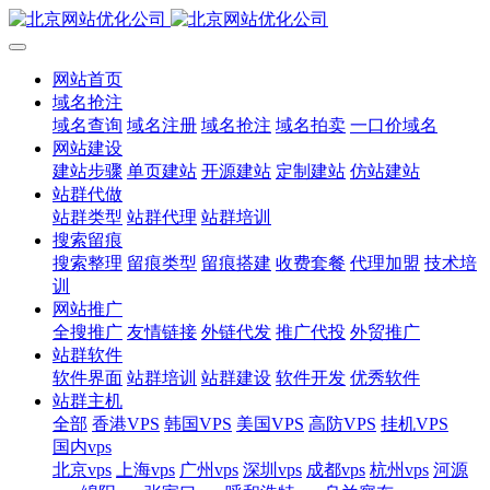
网站首页
域名抢注
域名查询
域名注册
域名抢注
域名拍卖
一口价域名
网站建设
建站步骤
单页建站
开源建站
定制建站
仿站建站
站群代做
站群类型
站群代理
站群培训
搜索留痕
搜索整理
留痕类型
留痕搭建
收费套餐
代理加盟
技术培
训
网站推广
全搜推广
友情链接
外链代发
推广代投
外贸推广
站群软件
软件界面
站群培训
站群建设
软件开发
优秀软件
站群主机
全部
香港VPS
韩国VPS
美国VPS
高防VPS
挂机VPS
国内vps
北京vps
上海vps
广州vps
深圳vps
成都vps
杭州vps
河源