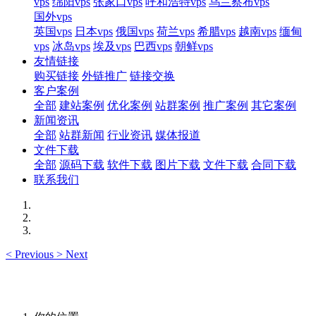
vps
绵阳vps
张家口vps
呼和浩特vps
乌兰察布vps
国外vps
英国vps
日本vps
俄国vps
荷兰vps
希腊vps
越南vps
缅甸
vps
冰岛vps
埃及vps
巴西vps
朝鲜vps
友情链接
购买链接
外链推广
链接交换
客户案例
全部
建站案例
优化案例
站群案例
推广案例
其它案例
新闻资讯
全部
站群新闻
行业资讯
媒体报道
文件下载
全部
源码下载
软件下载
图片下载
文件下载
合同下载
联系我们
<
Previous
>
Next