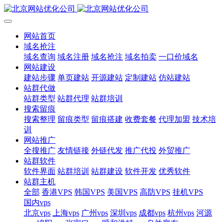
网站首页
域名抢注
域名查询
域名注册
域名抢注
域名拍卖
一口价域名
网站建设
建站步骤
单页建站
开源建站
定制建站
仿站建站
站群代做
站群类型
站群代理
站群培训
搜索留痕
搜索整理
留痕类型
留痕搭建
收费套餐
代理加盟
技术培
训
网站推广
全搜推广
友情链接
外链代发
推广代投
外贸推广
站群软件
软件界面
站群培训
站群建设
软件开发
优秀软件
站群主机
全部
香港VPS
韩国VPS
美国VPS
高防VPS
挂机VPS
国内vps
北京vps
上海vps
广州vps
深圳vps
成都vps
杭州vps
河源