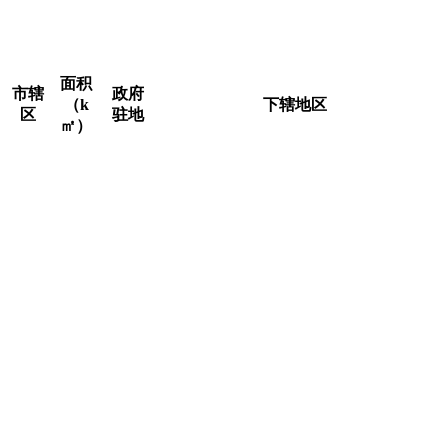
顺义区、通州区、大兴区、房山区、门头沟区、昌平区、平谷
区、密云区、怀柔区、延庆区。北京市人民政府驻通州区运河
东大街57号。
面积
市辖
政府
（k
下辖地区
区
驻地
㎡）
东华门街道、景山街道、交道口街道、
安定门街道、北新桥街道、东四街道、
东城
景山
朝阳门街道、建国门街道、东直门街
41.84
区
街道
道、和平里街道、前门街道、崇文门外
街道、东花市街道、龙潭街道、 体育馆
路街道、天坛街道、永定门外街道
西长安街街道、新街口街道、月坛街
道、展览路街道、德胜街道、金融街街
金融
西城
道、什刹海街道、大栅栏街道、天桥街
街街
50.7
区
道、椿树街道、陶然亭街道、广安门内
道
街道、牛街街道、白纸坊街道、广安门
外街道
建外街道、朝外街道、呼家楼街道、三
里屯街道、左家庄街道、香河园街道、